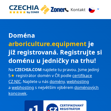
Kontakt
Doména
arboriculture.equipment
je
již registrovaná. Registrujte si
doménu u jedničky na trhu!
Na
CZECHIA.COM
najdete tu pravou. Jsme jediný
5
★
registrátor domén v ČR podle
certifikace
CZ.NIC
. Najdete u nás
domény
,
webhosting
a
webhosting
s největším výběrem
doménových
koncovek
.