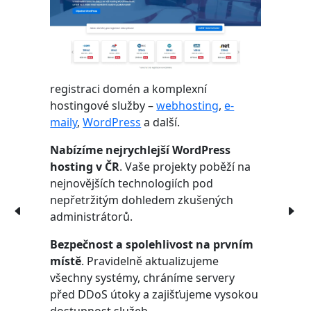
registraci domén a komplexní
hostingové služby –
webhosting
,
e-
maily
,
WordPress
a další.
Nabízíme nejrychlejší WordPress
hosting v ČR
. Vaše projekty poběží na
nejnovějších technologiích pod
nepřetržitým dohledem zkušených
administrátorů.
Bezpečnost a spolehlivost na prvním
místě
. Pravidelně aktualizujeme
všechny systémy, chráníme servery
před DDoS útoky a zajišťujeme vysokou
dostupnost služeb.