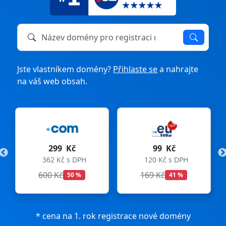
Název domény k registraci nebo převodu
Jste vlastníkem domény?
Přihlaste se
a nahrajte
na váš web obsah.
299 Kč
99 Kč
362 Kč s DPH
120 Kč s DPH
600 Kč
169 Kč
50 %
41 %
* cena na 1. rok registrace nové domény